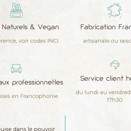
s Naturels & Vegan
Fabrication Fra
érence, voir codes INCI
artisanale ou rai
Service client 
ux professionnel•les
du lundi au vendred
sses en Francophonie
17h30
uise dans le pouvoir