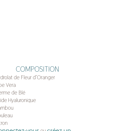
COMPOSITION
drolat de Fleur d’Oranger
oe Vera
rme de Blé
ide Hyaluronique
ambou
uleau
tron
ou
onnectez-vous
créez un