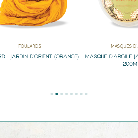
FOULARDS
MASQUES D'ARGI
Aperçu Rapide
Aperçu Rapid
JARDIN D’ORIENT (ORANGE)
MASQUE D'ARGILE JARDIN
200ML