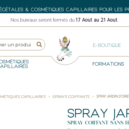
GÉTALES & COSMÉTIQUES CAPILLAIRES POUR LES PRO
Nos bureaux seront fermés du
17 Aout au 21 Aout
.
E-BOUTIQUE
OSMÉTIQUES
FORMATIONS
APILLAIRES
SPRAY JARDIN D'ORI
MÉTIQUES CAPILLAIRES
SPRAYS COIFFANTS
SPRAY JAR
SPRAY COIFFANT SANS H