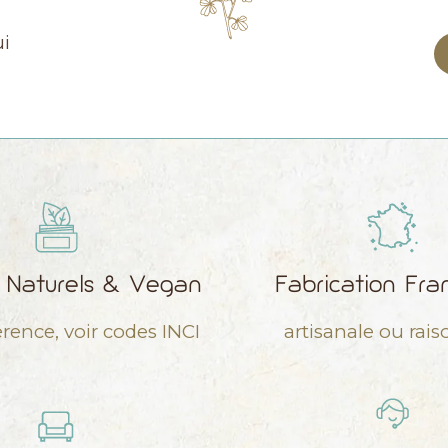
ui
s Naturels & Vegan
Fabrication Fra
érence, voir codes INCI
artisanale ou rai