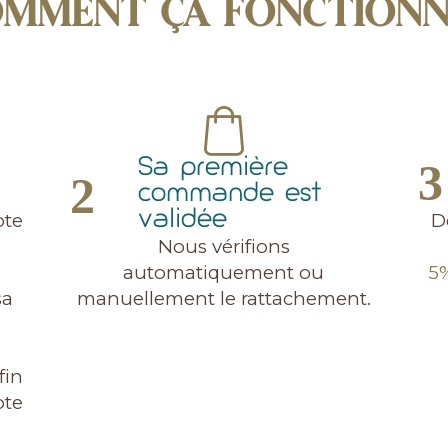
MMENT ÇA FONCTIONN
Sa première
commande est
validée
pte
D
Nous vérifions
automatiquement ou
5%
sa
manuellement le rattachement.
fin
pte