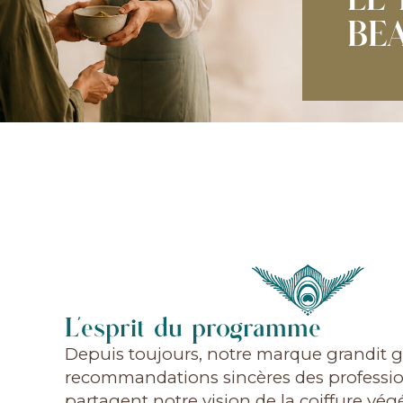
LE
BE
L'esprit du programme
Depuis toujours, notre marque grandit g
recommandations sincères des professio
partagent notre vision de la coiffure végé