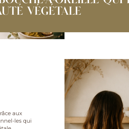
 BOUCHE-À-OREILLE QUI 
AUTÉ VÉGÉTALE
râce aux
nnel-les qui
tale.