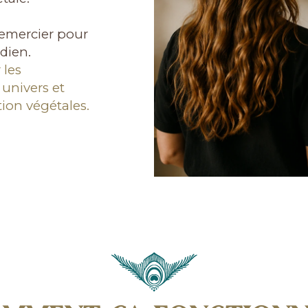
emercier pour
dien.
 les
 univers et
ion végétales.